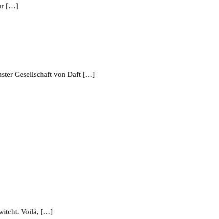
ur […]
nster Gesellschaft von Daft […]
itcht. Voilá, […]