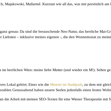
, Majakowski, Mallarmé. Kurzum wie all das, was mir persönlich am H
anz genau: Da sind die berauschende Neo-Natur, das herrliche Mai-Grün
iner Liebsten – inklusive meines eigenen -, die den Wonnemonat zu mei
ns im herrlichen Wien: meine liebe Mutter (und wieder ein M!). Selten 
res Lokal gehört. Eines wie die
Meierei im Stadtpark
, zu dem mir gleic
orablen Genussabend haben unsere Seelen jedenfalls einen festen Wohn
an die Arbeit mit meinen SEO-Texten für eine Wiener Therapeutin mit 