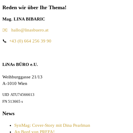
Reden wir über Ihr Thema!
Mag. LINA BIBARIC
✉️ hallo@linasbuero.at
📞
+43 (0) 664 256 39 90
LiNAs BÜRO e.U.
Weihburggasse 21/13
A-1010 Wien
UID ATU74566613
FN 513665 s
News
SynMag: Cover-Story mit Dina Pearlman
An Bord von PREFA!